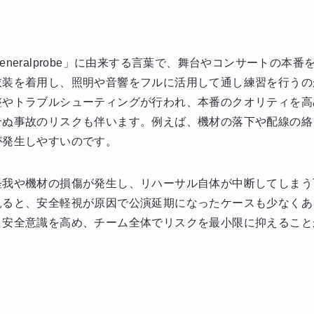
neralprobe」に由来する言葉で、舞台やコンサートの本
衣装を着用し、照明や音響をフルに活用して通し練習を行うの
整やトラブルシューティングが行われ、本番のクオリティを高
せぬ事故のリスクも伴います。例えば、機材の落下や配線の絡
が発生しやすいのです。
怪我や機材の損傷が発生し、リハーサル自体が中断してしまう
見ると、安全軽視が原因で公演延期になったケースも少なくあ
、安全意識を高め、チーム全体でリスクを最小限に抑えること