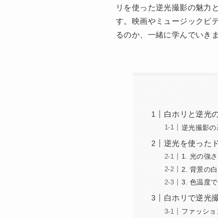
リを使った逆光撮影の魅力
す。映画やミュージックビ
るのか、一緒に学んでいき
白ホリと逆光
逆光撮影の
逆光を使った
1. 光の
2. 背景
3. 色温
白ホリで逆光
ファッショ